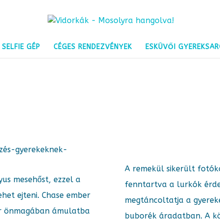
SELFIE GÉP
CÉGES RENDEZVÉNYEK
ESKÜVŐI GYEREKSA
A remekül sikerült fotóko
yus mesehőst, ezzel a
fenntartva a lurkók érd
het ejteni. Chase ember
megtáncoltatja a gyereke
már önmagában ámulatba
buborék áradatban. A kö